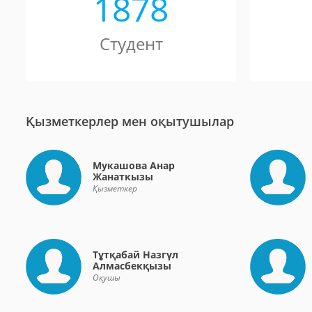
1878
Студент
Қызметкерлер мен оқытушылар
Мукашова Анар
Жанаткызы
Қызметкер
Тұтқабай Назгүл
Алмасбекқызы
Оқушы