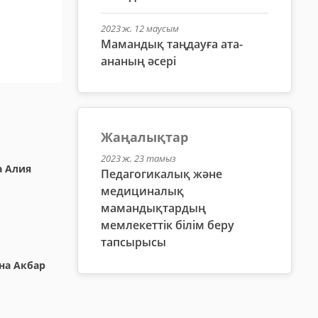
2023 ж. 12 маусым
Мамандық таңдауға ата-
ананың әсері
Жаңалықтар
2023 ж. 23 тамыз
 Алия
Педагогикалық және
медициналық
мамандықтардың
мемлекеттік білім беру
тапсырысы
на Акбар