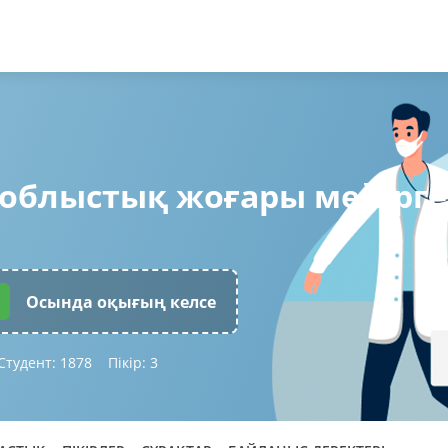
облыстық жоғары мейірге
Осында оқығың келсе
Студент:
1878
Пікір:
3