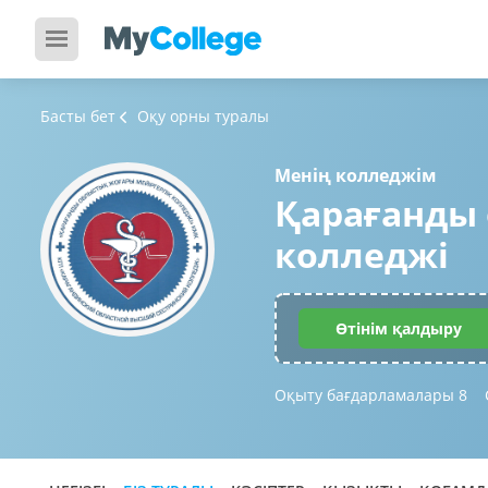
Басты бет
Оқу орны туралы
Менің колледжім
Қарағанды 
колледжі
Өтінім қалдыру
Оқыту бағдарламалары
8