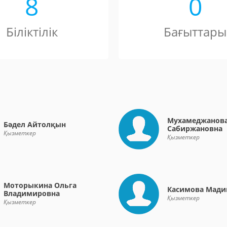
8
0
Біліктілік
Бағыттары
Мухамеджанова
Бәдел Айтолқын
Сабиржановна
Қызметкер
Қызметкер
Моторыкина Ольга
Касимова Мади
Владимировна
Қызметкер
Қызметкер