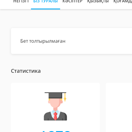
НЕГІЗГІ
БІЗ ТУРАЛЫ
КӘСІПТЕР
ҚЫЗЫҚТЫ
ҚОҒАМД
Бет толтырылмаған
Статистика