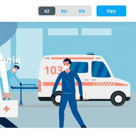
Кіру
KZ
RU
EN
рлік